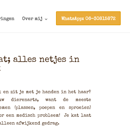
ringen
Over mij
WhatsApp: 06-30815872
at; alles netjes in
k
k en zit je met je handen in het haar?
ouw dierenarts, want de meeste
emen (plassen, poepen en sproeien)
or een medisch probleem! Je kat laat
 alleen afwijkend gedrag.