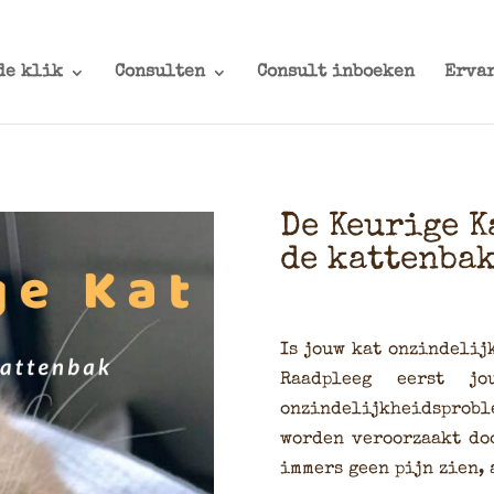
de klik
Consulten
Consult inboeken
Erva
De Keurige K
de kattenba
Is jouw kat onzindelij
Raadpleeg eerst j
onzindelijkheidsprobl
worden veroorzaakt do
immers geen pijn zien,