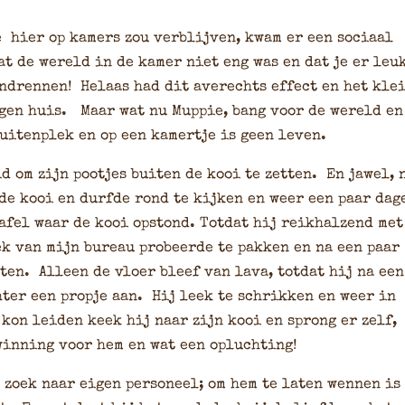
e hier op kamers zou verblijven, kwam er een sociaal
at de wereld in de kamer niet eng was en dat je er leu
ondrennen! Helaas had dit averechts effect en het kle
igen huis. Maar wat nu Muppie, bang voor de wereld en
buitenplek en op een kamertje is geen leven.
d om zijn pootjes buiten de kooi te zetten. En jawel, 
 de kooi en durfde rond te kijken en weer een paar dag
tafel waar de kooi opstond. Totdat hij reikhalzend met
ek van mijn bureau probeerde te pakken en na een paar
ten. Alleen de vloer bleef van lava, totdat hij na een
ter een propje aan. Hij leek te schrikken en weer in
 kon leiden keek hij naar zijn kooi en sprong er zelf,
winning voor hem en wat een opluchting!
 zoek naar eigen personeel; om hem te laten wennen is 