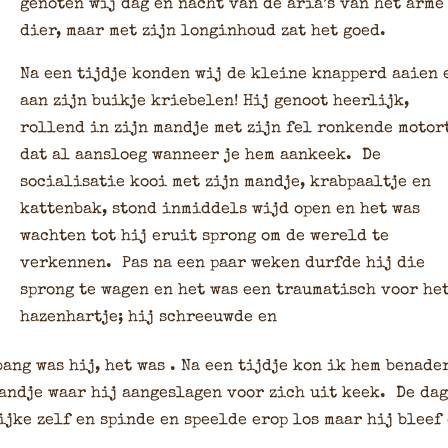
genoten wij dag en nacht van de aria’s van het arme
dier
, maar met zijn longinhoud zat het goed.
Na een tijdje konden wij de kleine knapperd aaien 
aan zijn buikje kriebelen! Hij genoot heerlijk,
rollend in zijn mandje met zijn fel ronkende motor
dat al aansloeg wanneer je hem aankeek. De
socialisatie kooi met zijn mandje, krabpaaltje en
kattenbak, stond inmiddels wijd open en het was
wachten tot hij eruit sprong om de wereld te
verkennen. Pas na een paar weken durfde hij die
sprong te wagen en het was een traumatisch voor he
hazenhartje; hij schreeuwde en
bang was hij, het was
. Na een tijdje kon ik hem benade
mandje waar hij aangeslagen voor zich uit keek. De da
ijke zelf en spinde en speelde erop los maar hij bleef