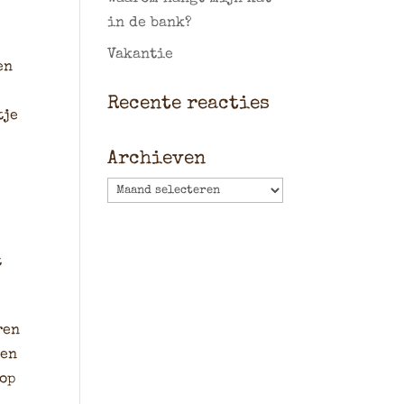
in de bank?
Vakantie
en
Recente reacties
tje
Archieven
Archieven
t
ren
gen
 op