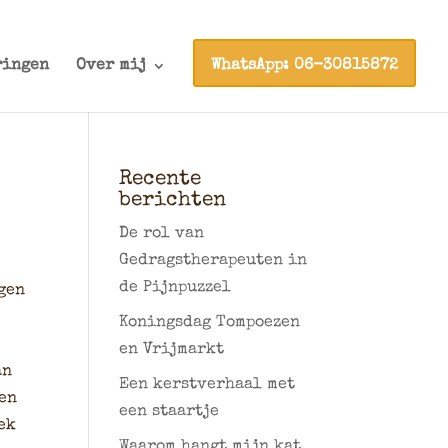
ringen
Over mij
WhatsApp: 06-30815872
Recente
berichten
De rol van
Gedragstherapeuten in
de Pijnpuzzel
gen
Koningsdag Tompoezen
en Vrijmarkt
an
Een kerstverhaal met
een
een staartje
ek
Waarom hangt mijn kat