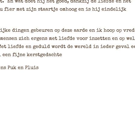
. En wat doet hij het goed, dankzij de liefde en het
u fier met zijn staartje omhoog en is hij eindelijk
lijke dingen gebeuren op deze aarde en ik hoop op vre
mensen zich ergens met liefde voor inzetten en op we
Met liefde en geduld wordt de wereld in ieder geval e
l een fijne kerstgedachte
ens Puk en Pluis