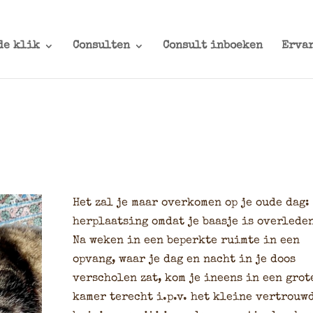
de klik
Consulten
Consult inboeken
Erva
Het z
al je maar overkomen op je oude dag:
herplaatsing omdat je baasje is overlede
Na weken in een beperkte ruimte in een
opvang, waar je dag en nacht in je doos
verscholen zat, kom je ineens in een grot
kamer terecht i.p.v. het kleine vertrouw