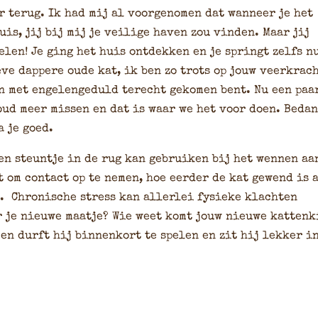
r terug. Ik had mij al voorgenomen dat wanneer je het
is, jij bij mij je veilige haven zou vinden. Maar jij
elen! Je ging het huis ontdekken en je springt zelfs n
eve dappere oude kat, ik ben zo trots op jouw veerkrac
en met engelengeduld terecht gekomen bent. Nu een paa
oud meer missen en dat is waar we het voor doen. Beda
a je goed.
een steuntje in de rug kan gebruiken bij het wennen aa
 om contact op te nemen, hoe eerder de kat gewend is 
s. Chronische stress kan allerlei fysieke klachten
r je nieuwe maatje? Wie weet komt jouw nieuwe katten
 en durft hij binnenkort te spelen en zit hij lekker i