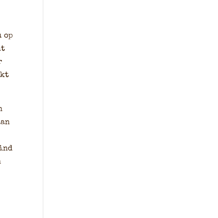
u op
ht
r
nkt
n
aan
kind
n