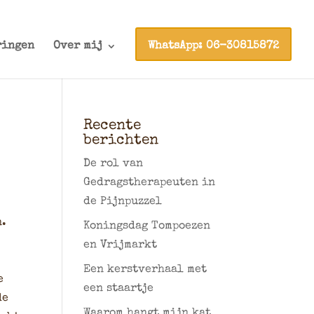
ringen
Over mij
WhatsApp: 06-30815872
Recente
berichten
De rol van
Gedragstherapeuten in
de Pijnpuzzel
n.
Koningsdag Tompoezen
en Vrijmarkt
Een kerstverhaal met
e
een staartje
de
Waarom hangt mijn kat