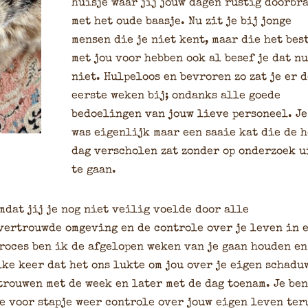
huisje waar jij jouw dagen rustig doorbr
met het oude baasje. Nu zit je bij jonge
mensen die je niet kent, maar die het bes
met jou voor hebben ook al besef je dat nu
niet. Hulpeloos en bevroren zo zat je er d
eerste weken bij; ondanks alle goede
bedoelingen van jouw lieve personeel. Je
was eigenlijk maar een saaie kat die de 
dag verscholen zat zonder op onderzoek u
te gaan.
mdat jij je nog niet veilig voelde door alle
 vertrouwde omgeving en de controle over je leven in 
roces ben ik de afgelopen weken van je gaan houden en
lke keer dat het ons lukte om jou over je eigen schadu
trouwen met de week en later met de dag toenam. Je be
e voor stapje weer controle over jouw eigen leven ter