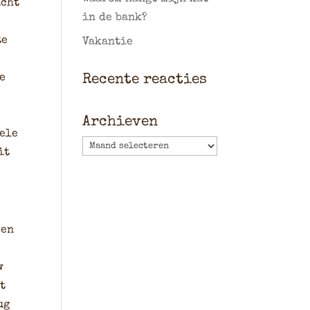
acht
in de bank?
te
Vakantie
e
Recente reacties
Archieven
hele
Archieven
it
een
w
nt
ug