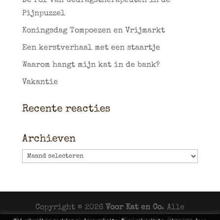
De rol van Gedragstherapeuten in de
Pijnpuzzel
Koningsdag Tompoezen en Vrijmarkt
Een kerstverhaal met een staartje
Waarom hangt mijn kat in de bank?
Vakantie
Recente reacties
Archieven
Archieven
Copyright © 2026
Voor Kat en Co
. Alle