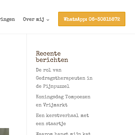
ringen
Over mij
WhatsApp: 06-30815872
Recente
berichten
De rol van
Gedragstherapeuten in
de Pijnpuzzel
Koningsdag Tompoezen
en Vrijmarkt
Een kerstverhaal met
een staartje
Waarom hangt mijn kat