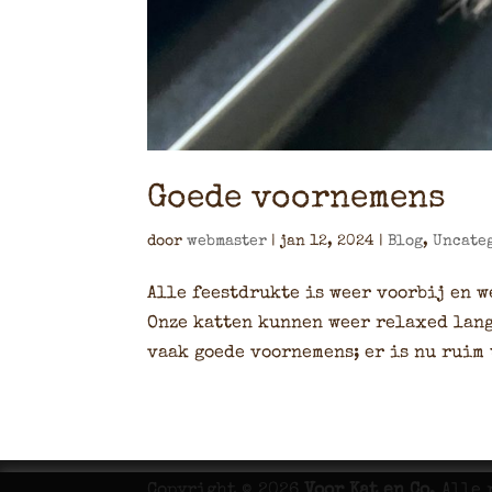
Goede voornemens
door
webmaster
|
jan 12, 2024
|
Blog
,
Uncate
Alle feestdrukte is weer voorbij en 
Onze katten kunnen weer relaxed lang
vaak goede voornemens; er is nu ruim 
Copyright © 2026
Voor Kat en Co
. Alle