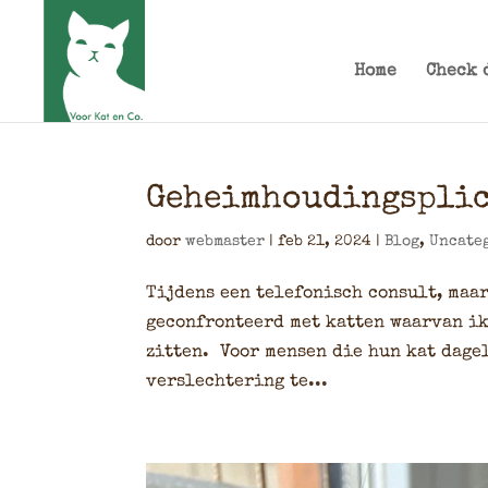
Home
Check 
Geheimhoudingspli
door
webmaster
|
feb 21, 2024
|
Blog
,
Uncate
Tijdens een telefonisch consult, maar
geconfronteerd met katten waarvan ik
zitten. Voor mensen die hun kat dagel
verslechtering te...